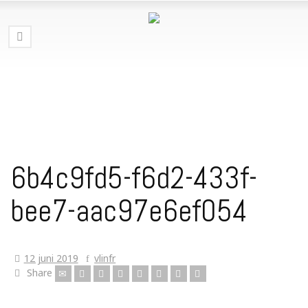
6b4c9fd5-f6d2-433f-
bee7-aac97e6ef054
12 juni 2019
vlinfr
Share