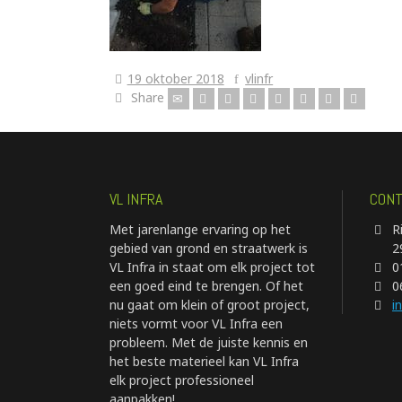
19 oktober 2018
vlinfr
Share
VL INFRA
CONT
Met jarenlange ervaring op het
R
gebied van grond en straatwerk is
2
VL Infra in staat om elk project tot
0
een goed eind te brengen. Of het
0
nu gaat om klein of groot project,
i
niets vormt voor VL Infra een
probleem. Met de juiste kennis en
het beste materieel kan VL Infra
elk project professioneel
aanpakken!