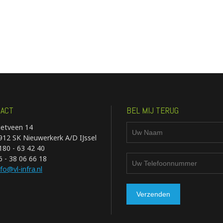
ACT
BEL MIJ TERUG
ietveen 14
912 SK Nieuwerkerk A/D IJssel
180 - 63 42 40
6 - 38 06 66 18
nfo@vl-infra.nl