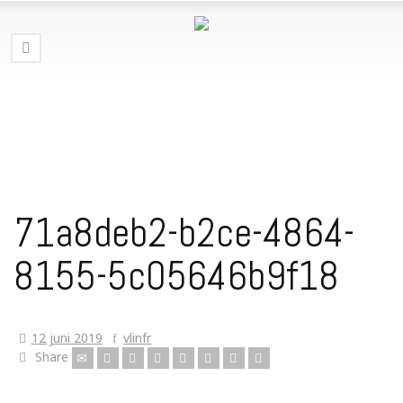
71a8deb2-b2ce-4864-
8155-5c05646b9f18
12 juni 2019
vlinfr
Share