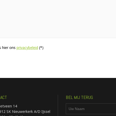
 hier ons
privacybeleid
(*)
ACT
BEL MIJ TERUG
ietveen 14
912 SK Nieuwerkerk A/D IJssel