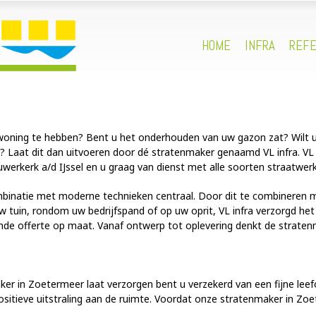
HOME
INFRA
REFE
woning te hebben? Bent u het onderhouden van uw gazon zat? Wilt 
? Laat dit dan uitvoeren door dé stratenmaker genaamd VL infra. VL
euwerkerk a/d IJssel en u graag van dienst met alle soorten straatwer
binatie met moderne technieken centraal. Door dit te combineren met
 tuin, rondom uw bedrijfspand of op uw oprit, VL infra verzorgd het
vende offerte op maat. Vanaf ontwerp tot oplevering denkt de strate
ker in Zoetermeer laat verzorgen bent u verzekerd van een fijne lee
ositieve uitstraling aan de ruimte. Voordat onze stratenmaker in Z