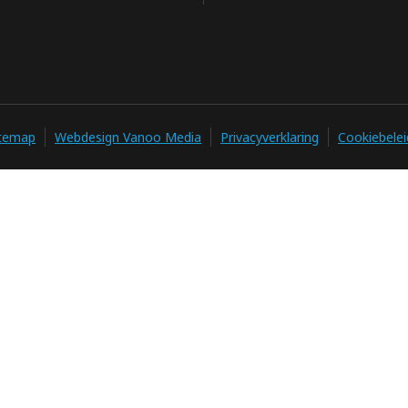
itemap
Webdesign Vanoo Media
Privacyverklaring
Cookiebelei