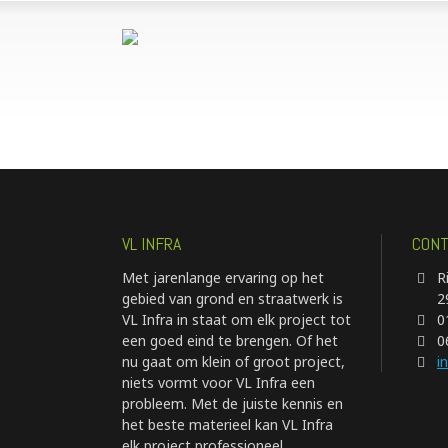
VL INFRA
CONT
Met jarenlange ervaring op het
R
gebied van grond en straatwerk is
2
VL Infra in staat om elk project tot
0
een goed eind te brengen. Of het
0
nu gaat om klein of groot project,
i
niets vormt voor VL Infra een
probleem. Met de juiste kennis en
het beste materieel kan VL Infra
elk project professioneel