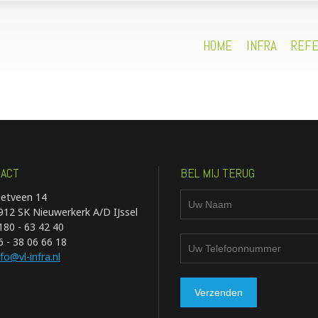
HOME
INFRA
REFE
ACT
BEL MIJ TERUG
ietveen 14
912 SK Nieuwerkerk A/D IJssel
180 - 63 42 40
6 - 38 06 66 18
nfo@vl-infra.nl