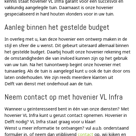
kennis staat hovenier VL Infra garant voor een succesvol en
vakkundig aangelegde tuin. Daarnaast is onze hovenier
gespecialiseerd in hard houten vlonders voor in uw tuin.
Aanleg binnen het gestelde budget
In overleg met u, kan deze hovenier een ontwerp maken in de
stijl en sfeer die u wenst. Dit gebeurt uiteraard allemaal binnen
het gestelde budget. Daarbij houdt onze hovenier rekening met
de omstandigheden die van invloed kunnen zijn op het gebruik
van uw tuin. Na het tuinontwerp begint onze hovenier met
tuinaanleg. Als de tuin is aangelegd kunt u ook de tuin door ons
laten onderhouden. We zijn reeds meerdere klanten uit
Delft van dienst met onderhoud aan de tuin.
Neem contact op met hovenier VL Infra
Wanneer u geïnteresseerd bent in één van onze diensten? Met
hovenier VL Infra kunt u gerust contact opnemen. Hovenier in
Delft nodig? VL Infra staat graag voor u klaar!
Wenst u meer informatie te ontvangen? vul a.u.b. onderstaand
formulier in, of neem dan vrijblijvend
contact
op, wij kijken en