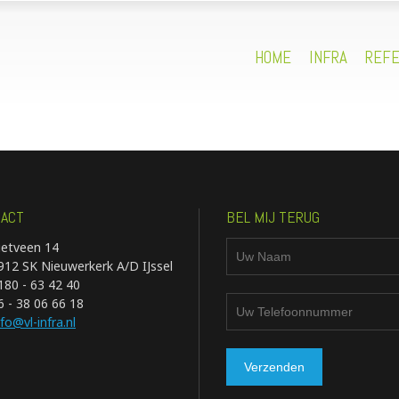
HOME
INFRA
REFE
ACT
BEL MIJ TERUG
ietveen 14
912 SK Nieuwerkerk A/D IJssel
180 - 63 42 40
6 - 38 06 66 18
nfo@vl-infra.nl