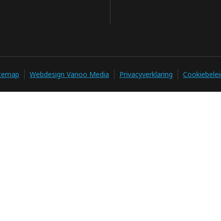
itemap
Webdesign Vanoo Media
Privacyverklaring
Cookiebelei