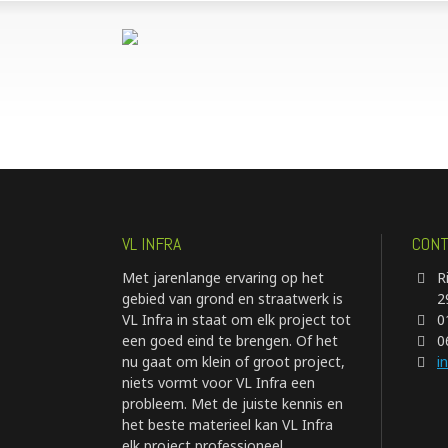
VL INFRA
CONT
Met jarenlange ervaring op het
R
gebied van grond en straatwerk is
2
VL Infra in staat om elk project tot
0
een goed eind te brengen. Of het
0
nu gaat om klein of groot project,
i
niets vormt voor VL Infra een
probleem. Met de juiste kennis en
het beste materieel kan VL Infra
elk project professioneel