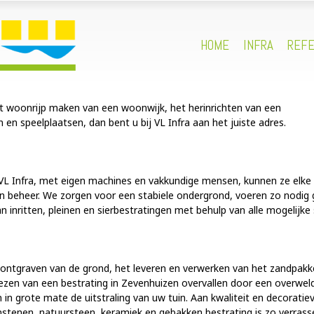
HOME
INFRA
REFE
et woonrijp maken van een woonwijk, het herinrichten van een
en speelplaatsen, dan bent u bij VL Infra aan het juiste adres.
VL Infra, met eigen machines en vakkundige mensen, kunnen ze elke 
en beheer. We zorgen voor een stabiele ondergrond, voeren zo nodig g
inritten, pleinen en sierbestratingen met behulp van alle mogelijke 
ontgraven van de grond, het leveren en verwerken van het zandpakke
 kiezen van een bestrating in Zevenhuizen overvallen door een overw
en in grote mate de uitstraling van uw tuin. Aan kwaliteit en decorati
stenen, natuursteen, keramiek en gebakken bestrating is zo verrassen