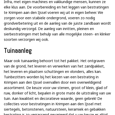
Infra, met eigen machines en vakkundige mensen, kunnen ze
elke klus aan. De voorbereiding en het leggen van bestratingen
te Krimpen aan den IJssel voeren wij uit in eigen beheer. We
zorgen voor een stabiele ondergrond, voeren zo nodig
grondverbetering uit en de aanleg van de juiste zandbaan wordt
deskundig verzorgd. De aanleg van inritten, pleinen en
sierbestratingen met behulp van alle mogelijke steen- en klinker
soorten verzorgen wij ook.
Tuinaanleg
Maar ook tuinaanleg behoort tot het pakket. Het ontgraven
van de grond, het leveren en verwerken van het zandpakket,
het leveren en plaatsen schuttingen en vlonders, alles kan.
Tuinbezitters worden bij het kiezen van een bestrating in
Krimpen aan den IJssel overvallen door een overweldigend
assortiment. De keuze voor uw stenen, groot of klein, glad of
ruw, donker of licht, bepalen in grote mate de uitstraling van uw
tuin. Aan kwaliteit en decoratieve waarde, geen gebrek! De
collecties voor bestratingen in Krimpen aan den IJssel met
siertegels, betonstenen, natuursteen, keramiek en gebakken
bestrating is zo verrassend gevarieerd dat u uw keuze er altijd